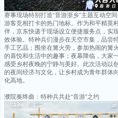
赛事现场特别打造“音游浙乡”主题互动空
游客竞相打卡的热门地标。作为和平精英
伴，京东快递于现场设立便捷服务点，实
效体验。特种兵们漫步在天空市集，品尝
手工艺品；围坐在篝火旁，参加热闹的篝
的喜悦和生活中的趣事；夜幕降临，大家
感受乡村夜晚的宁静与美好。此次活动以
的夜间经济与文化，让乡村成为青年群体
化高地。
濮院奏终曲：特种兵共赴“音游”之约