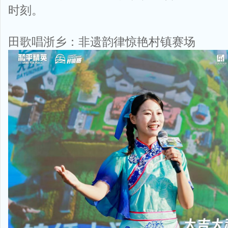
时刻。
田歌唱浙乡：非遗韵律惊艳村镇赛场