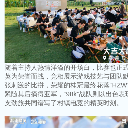
随着主持人热情洋溢的开场白，比赛也正
英为荣誉而战，竞相展示游戏技艺与团队
张刺激的比拼，荣耀的桂冠最终花落“HZW”
紧随其后摘得亚军，“98k”战队则以出色
支劲旅共同谱写了村镇电竞的精英时刻。